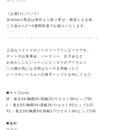
《お届けについて》
当shopの商品は海外より取り寄せ・発送となる為
ご入金から2〜4週間前後でお届けいたします。
・・・・・・・・・・・・・・・・・・・・・・・・
上品なツイードのノースリーブワンピースです。
デートやお食事会、パーティー、女子会など
おめかししたいシーンにピッタリのアイテム☆
二の腕が気になる時はカーデを羽織ったり
レースやシースルーの薄手トップスをINしても◎
◼️サイズ(cm)
M：着丈84/胸囲90/肩幅35/ウエスト88/ヒップ98
L：着丈85/胸囲94/肩幅36/ウエスト95/ヒップ102
XL：着丈86/胸囲98/肩幅37/ウエスト96/ヒップ106
◼️素材
ウール