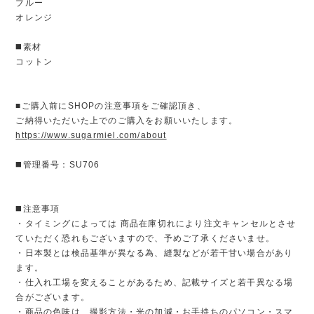
ブルー
オレンジ
◼️素材
コットン
■ご購入前にSHOPの注意事項をご確認頂き、
ご納得いただいた上でのご購入をお願いいたします。
https://www.sugarmiel.com/about
◼️管理番号：SU706
◼️注意事項
・タイミングによっては 商品在庫切れにより注文キャンセルとさせ
ていただく恐れもございますので、予めご了承くださいませ。
・日本製とは検品基準が異なる為、縫製などが若干甘い場合があり
ます。
・仕入れ工場を変えることがあるため、記載サイズと若干異なる場
合がございます。
・商品の色味は、撮影方法・光の加減・お手持ちのパソコン・スマ