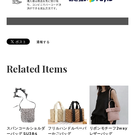
通報する
Related Items
スパンコールショルダ
フリルハンドルペーパ
リボンモチーフ2way
ーバッグ SU384
ーかごバッグ
レザーバッグ