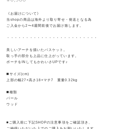
《お届けについて》
当shopの商品は海外より取り寄せ・発送となる為
ご入金から2〜4週間前後でお届け致します。
・・・・・・・・・・・・・・・・・・・・・・・・
美しいアーチを描いたバスケット。
取っ手の部分も上品に仕上がっています。
ポーチをINしてもかわいさUPです♪
◼️サイズ(cm)
上部の幅27×高さ18×マチ7 重量0.32kg
◼️種類
パール
ウッド
■ご購入前に下記SHOPの注意事項をご確認頂き、
ご納得いただいた上でのご購入をお願いいたします。