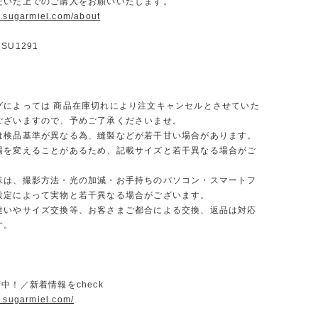
だいた上でのご購入をお願いいたします。
w.sugarmiel.com/about
SU1291
グによっては 商品在庫切れにより注文キャンセルとさせていた
ございますので、予めご了承くださいませ。
は検品基準が異なる為、縫製などが若干甘い場合があります。
場を変えることがあるため、記載サイズと若干異なる場合がご
味は、撮影方法・光の加減・お手持ちのパソコン・スマートフ
設定によって実物と若干異なる場合がございます。
違いやサイズ交換等、お客さまご都合による交換、返品は対応
す。
荷中！／新着情報をcheck
w.sugarmiel.com/