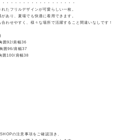
・・・・・・・・・・・・・・・・・・・
されたフリルデザインが可愛らしい一枚。
感があり、夏場でも快適に着用できます。
も合わせやすく、様々な場所で活躍すること間違いなしです！
)
胸囲92/肩幅36
胸囲96/肩幅37
胸囲100/肩幅38
にSHOPの注意事項をご確認頂き、