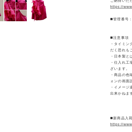
ご納得いた
https://ww
◼️管理番号：
◼️注意事項
・タイミン
だく恐れも
・日本製と
・仕入れ工
ざいます。
・商品の色
ォンの画面
・イメージ
出来かねま
◼️新商品入
https://ww