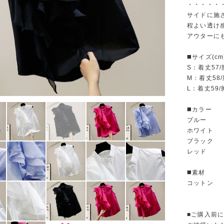
・・・・・
サイドに施
程よい透け
アウターに
◼️サイズ(cm
S：着丈57/
M：着丈58/
L：着丈59/
◼️カラー
ブルー
ホワイト
ブラック
レッド
◼️素材
コットン
■ご購入前