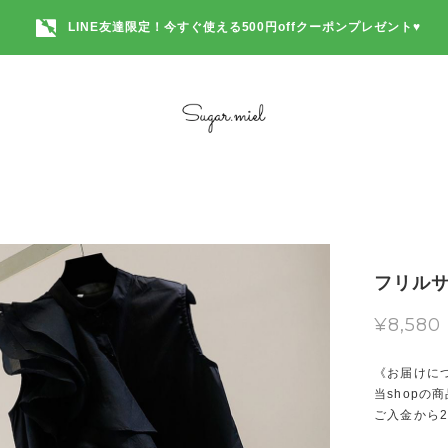
LINE友達限定！今すぐ使える500円offクーポンプレゼント♥
フリルサ
¥8,580
《お届けに
当shopの
ご入金から