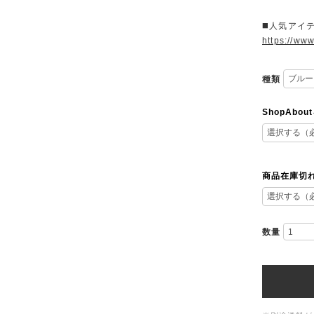
◼️人気アイ
https://ww
種類
ShopAb
商品在庫切
数量