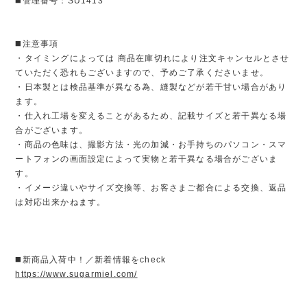
◼️管理番号：SU1413
◼️注意事項
・タイミングによっては 商品在庫切れにより注文キャンセルとさせ
ていただく恐れもございますので、予めご了承くださいませ。
・日本製とは検品基準が異なる為、縫製などが若干甘い場合があり
ます。
・仕入れ工場を変えることがあるため、記載サイズと若干異なる場
合がございます。
・商品の色味は、撮影方法・光の加減・お手持ちのパソコン・スマ
ートフォンの画面設定によって実物と若干異なる場合がございま
す。
・イメージ違いやサイズ交換等、お客さまご都合による交換、返品
は対応出来かねます。
◼️新商品入荷中！／新着情報をcheck
https://www.sugarmiel.com/